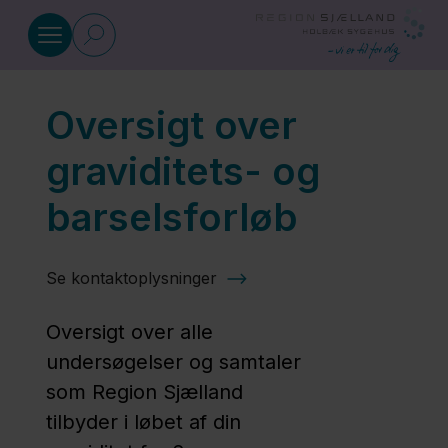
Gå til indhold
Oversigt over
Graviditet
graviditets- og
Egen
barselsforløb
læge
Se kontaktoplysninger
Ambulatorium
for gravide
Oversigt over alle
(svangre) 06-
undersøgelser og samtaler
4
som Region Sjælland
tilbyder i løbet af din