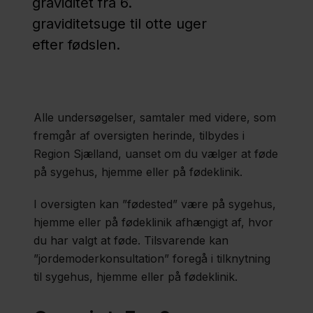
graviditet fra 6.
Konsultation
graviditetsuge til otte uger
hos
efter fødslen.
jordemoder
Oversigt
over
Alle undersøgelser, samtaler med videre, som
graviditets-
fremgår af oversigten herinde, tilbydes i
Region Sjælland, uanset om du vælger at føde
og
på sygehus, hjemme eller på fødeklinik.
barselsforløb
I oversigten kan ”fødested” være på sygehus,
hjemme eller på fødeklinik afhængigt af, hvor
Fødselsforberedelse
du har valgt at føde. Tilsvarende kan
”jordemoderkonsultation” fo​regå i tilknytning
Forskning
til sygehus, hjemme eller på fødeklinik.​​​