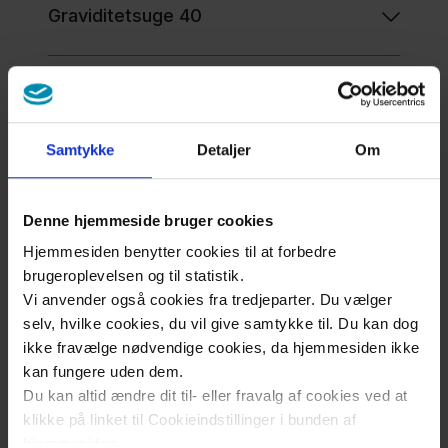
Graviditetsuge 40
Dagen efter fødslen
Samtykke
Detaljer
Om
To-tre dage efter fødslen
Denne hjemmeside bruger cookies
Op til syv dage efter udskrivning
Hjemmesiden benytter cookies til at forbedre
brugeroplevelsen og til statistik.
Vi anvender også cookies fra tredjeparter. Du vælger
selv, hvilke cookies, du vil give samtykke til. Du kan dog
Efter behov (typisk inden for en
ikke fravælge nødvendige cookies, da hjemmesiden ikke
måned)
kan fungere uden dem.
Du kan altid ændre dit til- eller fravalg af cookies ved at
klikke på linket til Cookieindstillinger i bunden af
Otte uger efter fødslen
hjemmesiden.