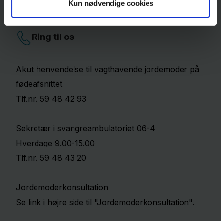
Find vej
Kun nødvendige cookies
Ring til os
Akut henvendelse til vagthavende jordemoder på
fødeafsnittet
Tlf.nr. 59 48 42 93
Sekretær i svangreambulatoriet 06-4
Hverdage 9.00-15.00
Tlf.nr. 59 48 43 20
Jordemoderkonsultation
Se link i højre side til "Jordemoderkonsultation".