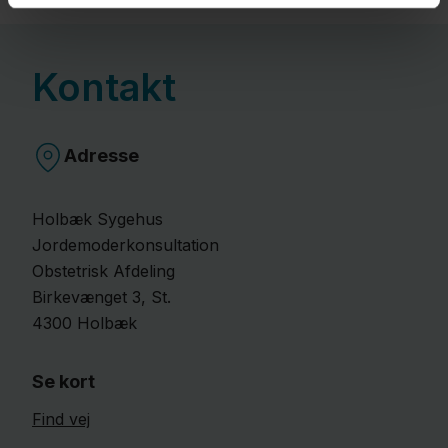
Kontakt
Adresse
Holbæk Sygehus
Jordemoderkonsultation
Obstetrisk Afdeling
Birkevænget
3
, St.
4300
Holbæk
Se kort
Find vej