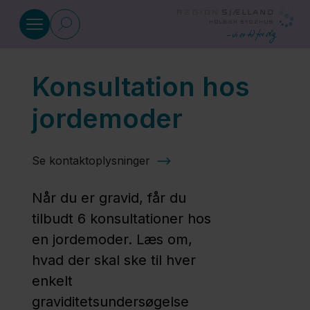
Gå til indhold
Konsultation hos
Graviditet
jordemoder
Egen
læge
Se kontaktoplysninger
Når du er gravid, får du
Ambulatorium
tilbudt 6 konsultationer hos
for gravide
en jordemoder. Læs om,
(svangre) 06-
hvad der skal ske til hver
4
enkelt
graviditetsundersøgelse