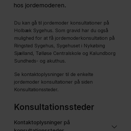
Konsultation
hos jordemoderen.
hos
jordemoder
Du kan gå til jordemoder konsultationer på
Holbæk Sygehus. Som gravid har du også
mulighed for at få jordemoderkonsultation på
Oversigt
Ringsted Sygehus, Sygehuset i Nykøbing
over
Sjælland, Tølløse Centralskole og Kalundborg
graviditets-
Sundheds- og akuthus.
og
barselsforløb
Se kontaktoplysninger til de enkelte
jordemoder konsultationer på siden
Konsultationssteder.
Fødselsforberedelse
Konsultationssteder
Forskning
Kontaktoplysninger på
konsultationssteder