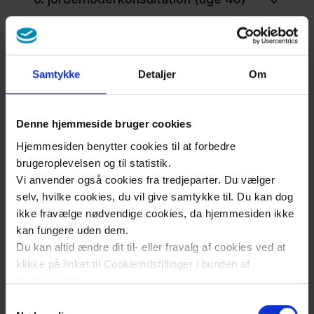
Samtykke
Detaljer
Om
Undersøgelse
Denne hjemmeside bruger cookies
Hjemmesiden benytter cookies til at forbedre
og forberedelse
brugeroplevelsen og til statistik.
Vi anvender også cookies fra tredjeparter. Du vælger
selv, hvilke cookies, du vil give samtykke til. Du kan dog
ikke fravælge nødvendige cookies, da hjemmesiden ikke
1. trimesterskanning
kan fungere uden dem.
(nakkefoldsskanning)
Du kan altid ændre dit til- eller fravalg af cookies ved at
klikke på linket til Cookieindstillinger i bunden af
hjemmesiden.
2. trimesterskanning
Samtykkevalg