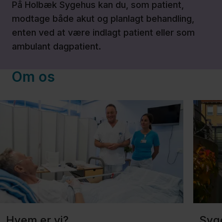
På Holbæk Sygehus kan du, som patient,
modtage både akut og planlagt behandling,
Om
enten ved at være indlagt patient eller som
os
ambulant dagpatient.
Om os
Region
Sjælland
Nyheder
Kontakt
Hvem er vi?
Syg