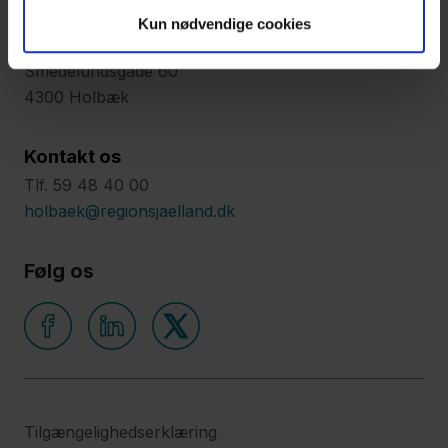
Find os
Kun nødvendige cookies
Holbæk Sygehus,
Smedelundsgade 60
4300 Holbæk
Kontakt os
Tlf. 59 48 40 00
holbaek@regionsjaelland.dk
Følg os
Tilgængelighedserklæring