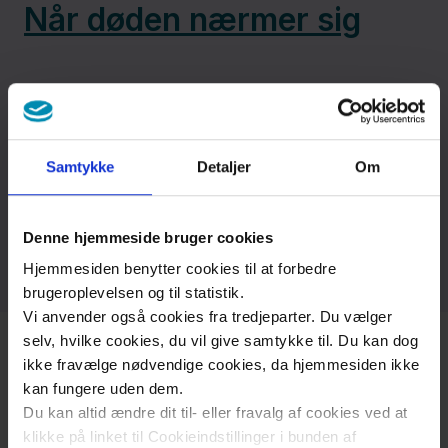
Råd og
Når døden nærmer sig
rettigheder
Når døden nærmer sig, opstår der ofte nogle
Når
fælles træk for forløbet af den sidste tid. Bliv
døden
klogere på disse fællestræk, og hvordan du
nærmer
Samtykke
Detaljer
Om
som pårørende kan støtte.
sig og
livet
Denne hjemmeside bruger cookies
slutter
Hjemmesiden benytter cookies til at forbedre
brugeroplevelsen og til statistik.
Vi anvender også cookies fra tredjeparter. Du vælger
Frivillig
selv, hvilke cookies, du vil give samtykke til. Du kan dog
på
ikke fravælge nødvendige cookies, da hjemmesiden ikke
Holbæk
kan fungere uden dem.
Når livet slutter
Du kan altid ændre dit til- eller fravalg af cookies ved at
Sygehus
klikke på linket til Cookieindstillinger i bunden af