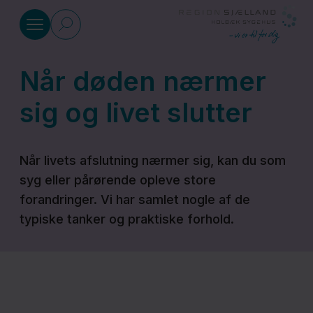
Gå til indhold
Når døden nærmer
Patient og pårørende
sig og livet slutter
Praktisk
fra A til
Når livets afslutning nærmer sig, kan du som
Z
syg eller pårørende opleve store
forandringer. Vi har samlet nogle af de
typiske tanker og praktiske forhold.
Pårørende
- du er
vigtig