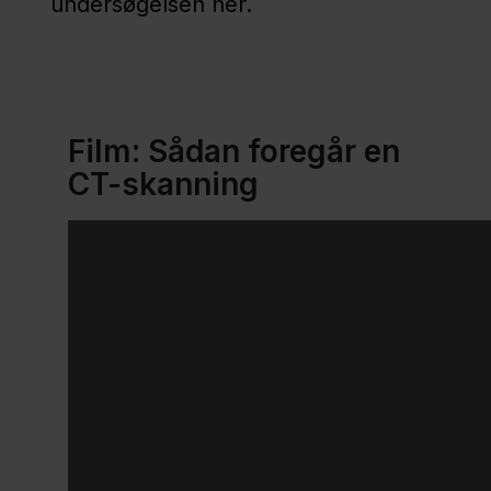
undersøgelsen her.
CT-
skanning
- uden
Film: Sådan foregår en
kontrast
CT-skanning​
CT-
skanning
med
kontrast
CT-
skanning