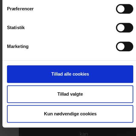
Læs mere om vores behandling af personoplysninger
her
.
Præferencer
Statistik
Marketing
Klik
Tillad alle cookies
for
at
Tillad valgte
åben
cookiepanel
Kun nødvendige cookies
Du
kan