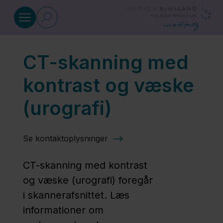
Gå til indhold
CT-skanning med
CT-skanning
kontrast og væske
Generel
(urografi)
information
om CT-
Se kontaktoplysninger
skanning
CT-skanning med kontrast
CT-
og væske (urografi) foregår
skanning
i skannerafsnittet. Læs
med
informationer om
væske