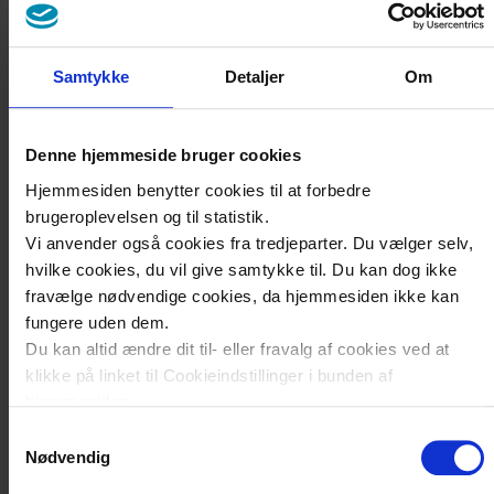
Samtykke
Detaljer
Om
Denne hjemmeside bruger cookies
Hjemmesiden benytter cookies til at forbedre
brugeroplevelsen og til statistik.
Vi anvender også cookies fra tredjeparter. Du vælger selv,
hvilke cookies, du vil give samtykke til. Du kan dog ikke
fravælge nødvendige cookies, da hjemmesiden ikke kan
fungere uden dem.
Du kan altid ændre dit til- eller fravalg af cookies ved at
klikke på linket til Cookieindstillinger i bunden af
hjemmesiden.
Samtykkevalg
Læs mere om brugen af cookies på vores hjemmeside ved
Nødvendig
at klikke ’Vis detaljer’.