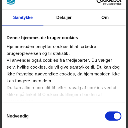
Smedelundsgade
60
, Stuen
4300
Holbæk
Samtykke
Detaljer
Om
Se kort
Find vej
Denne hjemmeside bruger cookies
Hjemmesiden benytter cookies til at forbedre
brugeroplevelsen og til statistik.
Ring til os
Vi anvender også cookies fra tredjeparter. Du vælger
selv, hvilke cookies, du vil give samtykke til. Du kan dog
ikke fravælge nødvendige cookies, da hjemmesiden ikke
Man-tors kl. 08.00-15.00
kan fungere uden dem.
Fredag kl. 08.00-14.30
Du kan altid ændre dit til- eller fravalg af cookies ved at
klikke på linket til Cookieindstillinger i bunden af
hjemmesiden.
Samtykkevalg
Læs mere om brugen af cookies på vores hjemmeside
Nødvendig
Tlf.
59 48 46 20
ved at klikke ’Vis detaljer’.