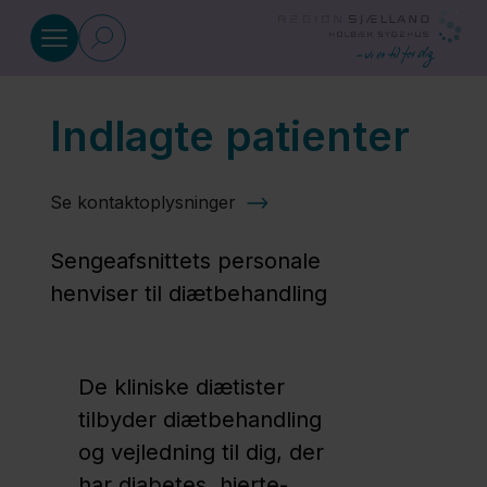
Gå til indhold
Indlagte patienter
Diætbehandling
Se kontaktoplysninger
Indlagte
patienter
Sengeafsnittets personale
henviser til diætbehandling
Ambulante
patienter
De kliniske diætister
tilbyder diætbehandling
Region
og vejledning til dig, der
Sjælland
har diabetes, hjerte-