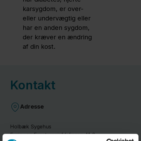
Nyheder
karsygdom, er over-
eller undervægtig eller
Kontakt
har en anden sygdom,
der kræver en ændring
af din kost.
Kontakt
Adresse
Holbæk Sygehus
Fysio- og Ergoterapiafdelingen 41-2