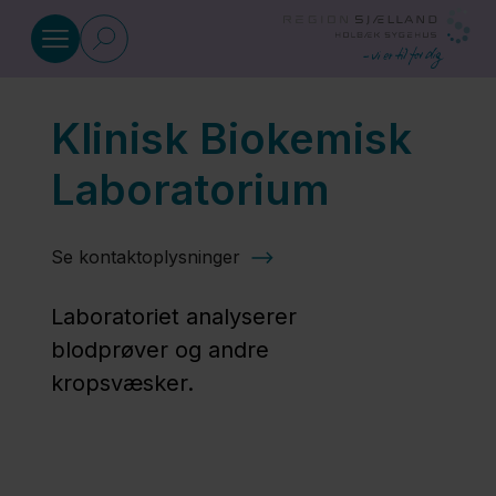
Gå til indhold
Klinisk Biokemisk
Klinisk Biokemisk afdeling
Laboratorium
Klinisk
Biokemisk
Se kontaktoplysninger
Laboratorium
Laboratoriet analyserer
blodprøver og andre
EKG og
kropsvæsker.
blodprøvetagning
Undersøgelser