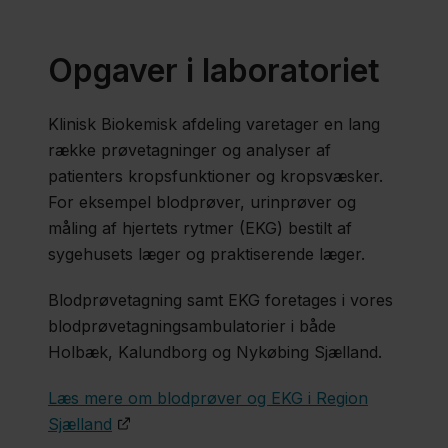
For
Opgaver i laboratoriet
fagfolk
​Klinisk Biokemisk afdeling varetager en lang
Kontakt
række prøvetagninger og analyser af
patienters kropsfunktioner og kropsvæsker.
For eksempel blodprøver, urinprøver og
Region
måling af hjertets rytmer (EKG) bestilt af
sygehusets læger og praktiserende læger.
Sjælland
Nyheder
Blodprøvetagning samt EKG foretages i vores
blodprøvetagningsambulatorier i både
Kontakt
Holbæk, Kalundborg og Nykøbing Sjælland.
Læs mere om blodprøver og EKG i Region
Sjælland