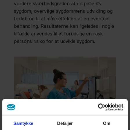
vurdere sværhedsgraden af en patients
sygdom, overvåge sygdommens udvikling og
forløb og til at måle effekten af en eventuel
behandling. Resultaterne kan ligeledes i nogle
tilfælde anvendes til at forudsige en rask
persons risiko for at udvikle sygdom.
Samtykke
Detaljer
Om