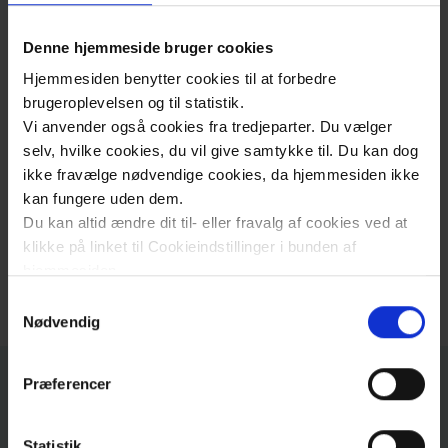
Flere informationer
Denne hjemmeside bruger cookies
Forskning, samarbejdspartnere og
Hjemmesiden benytter cookies til at forbedre
projekthåndtering
brugeroplevelsen og til statistik.
Vi anvender også cookies fra tredjeparter. Du vælger
selv, hvilke cookies, du vil give samtykke til. Du kan dog
Akkreditering
ikke fravælge nødvendige cookies, da hjemmesiden ikke
kan fungere uden dem.
Du kan altid ændre dit til- eller fravalg af cookies ved at
klikke på linket til Cookieindstillinger i bunden af
Bloddonation
hjemmesiden.
Samtykkevalg
Læs mere om brugen af cookies på vores hjemmeside
Nødvendig
ved at klikke ’Vis detaljer’.
Læs mere om vores behandling af personoplysninger
Præferencer
her
.
Kontakt
Statistik