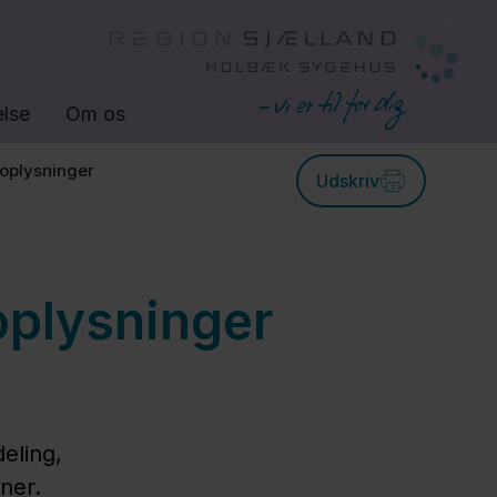
lse
Om os
toplysninger
Udskriv
oplysninger
eling,
ner.