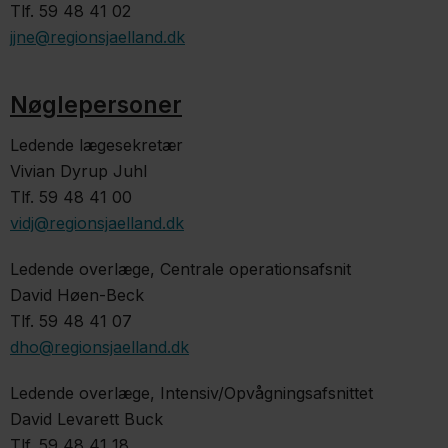
Tlf. 59 48 41 02
jjne@regionsjaelland.dk
Nøglepersoner
Ledende lægesekretær
Vivian Dyrup Juhl
Tlf. 59 48 41 00
vidj@regionsjaelland.dk
Ledende overlæge, Centrale operationsafsnit
David Høen-Beck
Tlf. 59 48 41 07
dho@regionsjaelland.dk
Ledende overlæge, Intensiv/Opvågningsafsnittet
David Levarett Buck
Tlf. 59 48 41 18