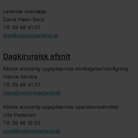
Ledende overlæge
David Høen-Beck
Tlf. 59 48 41 07
dho@regionsjaelland.dk
Dagkirurgisk afsnit
Klinisk ansvarlig sygeplejerske modtagelse/opvågning
Hanne Kendra
Tlf. 59 48 41 57
hake@regionsjaelland.dk​
Klinisk ansvarlig sygeplejerske operationsafsnittet
Ulla Pedersen
Tlf. 59 48 16 63
urpe@regionsjaelland.dk