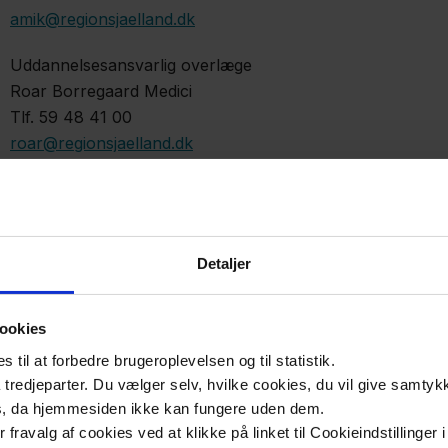
amik@regionsjaelland.dk
Uddannelsesansvarlig overlæge
Roar Borregaard Medici
Tlf. 59 48 41 00
roar@regionsjaelland.dk
Uddannelsesansvarlig lægesekretær
Vivan Dyrup Juhl
Tlf. 59 48 41 00
Detaljer
vidj@regionsjaelland.dk
ookies
Anæstesiafsnit
til at forbedre brugeroplevelsen og til statistik.
Oversygeplejerske
tredjeparter. Du vælger selv, hvilke cookies, du vil give samtykk
Christina Nordal Sørensen
s, da hjemmesiden ikke kan fungere uden dem.
Tlf. 59 48 41 15
ler fravalg af cookies ved at klikke på linket til Cookieindstilling