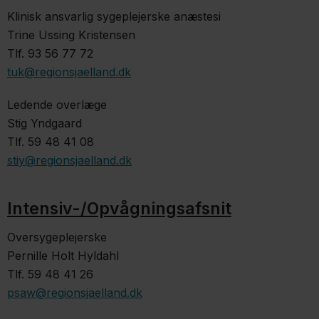
Klinisk ansvarlig sygeplejerske anæstesi
Trine Ussing Kristensen
Tlf. 93 56 77 72
tuk@regionsjaelland.dk
​Ledende overlæge
Stig Yndgaard
Tlf. 59 48 41 08
stiy@regionsjaelland.dk​
Intensiv-/Opvågningsafsnit
Oversygeplejerske
Pernille Holt Hyldahl
Tlf. 59 48 41 26
psaw@regionsjaelland.dk