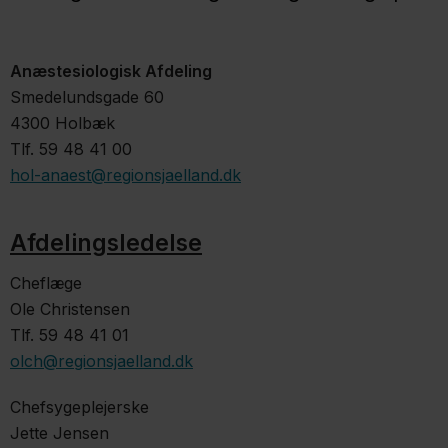
Anæstesiologisk Afdeling
Smedelundsgade 60
4300 Holbæk
Tlf. 59 48 41 00
hol-anaest@regionsjaelland.dk
Afdelingsledelse
Cheflæge
Ole Christensen
Tlf. 59 48 41 01
olch@regionsjaelland.dk
Chefsygeplejerske
Jette Jensen