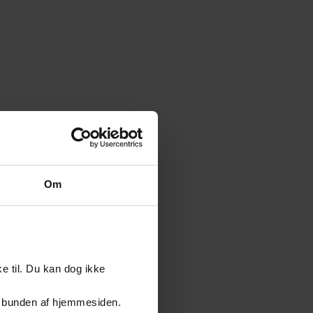
Om
e til. Du kan dog ikke
er i bunden af hjemmesiden.