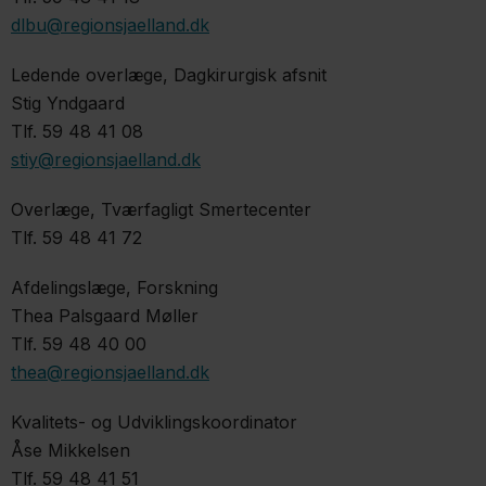
dlbu@regionsjaelland.dk
Ledende overlæge, Dagkirurgisk afsnit
Stig Yndgaard
Tlf. 59 48 41 08
stiy@regionsjaelland.dk
Overlæge, Tværfagligt Smertecenter
Tlf. 59 48 41 72
Afdelingslæge, Forskning
Thea Palsgaard Møller
Tlf. 59 48 40 00
thea@regionsjaelland.dk
Kvalitets- og Udviklingskoordinator
Åse Mikkelsen
Tlf. 59 48 41 51